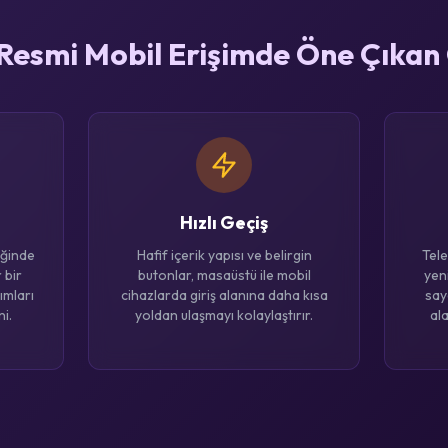
esmi Mobil Erişimde Öne Çıkan 
Hızlı Geçiş
iğinde
Hafif içerik yapısı ve belirgin
Tele
 bir
butonlar, masaüstü ile mobil
yen
ımları
cihazlarda giriş alanına daha kısa
say
i.
yoldan ulaşmayı kolaylaştırır.
al