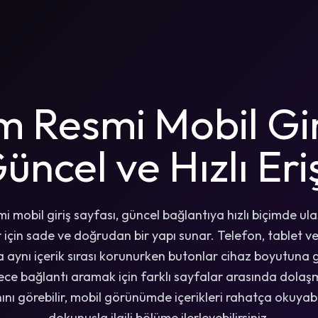
 Resmi Mobil Gi
üncel ve Hızlı Er
 mobil giriş sayfası, güncel bağlantıya hızlı biçimde ul
ar için sade ve doğrudan bir yapı sunar. Telefon, tablet 
 aynı içerik sırası korunurken butonlar cihaz boyutuna
lece bağlantı aramak için farklı sayfalar arasında dol
nını görebilir, mobil görünümde içerikleri rahatça okuyabi
dokunuşla ilgili bölüme ilerleyebilirsiniz.