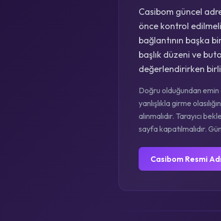
Casibom güncel adres
önce kontrol edilmelid
bağlantının başka bir
başlık düzeni ve but
değerlendirirken birl
Doğru olduğundan emin o
yanlışlıkla girme olasıl
alınmalıdır. Tarayıcı bekl
sayfa kapatılmalıdır. Günc
Casibom Resmi Ad