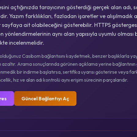
ini açtığınızda tarayıcının gösterdiği gerçek alan adı, 
ir. Yazım farklılıkları, fazladan işaretler ve alışılmadık a
 sayfaya ait olabileceğini gösterebilir. HTTPS gösterges
on yönlendirmelerinin aynı alan yapısıyla uyumlu olması 
ikte incelenmelidir.
lduğunuz Casibom bağlantısını kaydetmek, benzer başlıklarla yayı
ığını azaltır. Arama sonuçlarında görünen açıklama yerine bağlantın
enmedik bir indirme başlatırsa, sertifika uyarısı gösterirse veya fark
ellik, hız ve alan adı kontrolü aynı erişim sürecinin parçalarıdır.
res
Güncel Bağlantıyı Aç