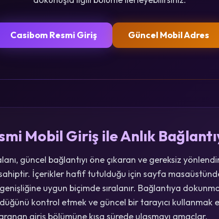
Casibom Resmi Giriş
Güncel Mobil Adres
i Mobil Giriş ile Anlık Bağlantı
alanı, güncel bağlantıyı öne çıkaran ve gereksiz yönlend
hiptir. İçerikler hafif tutulduğu için sayfa masaüstünde 
 genişliğine uygun biçimde sıralanır. Bağlantıya dokun
ndüğünü kontrol etmek ve güncel bir tarayıcı kullanmak e
ı, aranan giriş bölümüne kısa sürede ulaşmayı amaçlar.