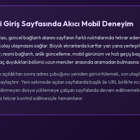
 Giriş Sayfasında Akıcı Mobil Deneyim
ası, güncel bağlantı alanını sayfanın farklı noktalarında tekrar ed
 kolay ulaşmasını sağlar. Büyük ekranlarda kartlar yan yana yerleşi
; resmi bağlantı, anlık güncelleme, mobil görünüm ve hızlı geçiş başlık
tiyaç duydukları bölümü uzun menüler arasında aramadan bulmasına 
ı açıldıktan sonra adres çubuğunu yeniden görüntülemek, son ulaşıla
ylaştırır. Yeni sekmede açılan sayfalarda başlık ile URL birlikte in
 bilinmeyen dosya yüklemeye çalışan sayfalarda devam edilmemelidir
 tekrar kontrol edilmesiyle tamamlanır.