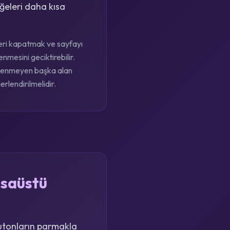
ğeleri daha kısa
eleri kapatmak ve sayfayı
nmesini geciktirebilir.
eklenmeyen başka alan
erlendirilmelidir.
asaüstü
utonların parmakla