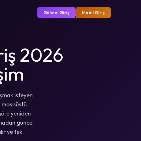
Güncel Giriş
Mobil Giriş
riş 2026
işim
aşmak isteyen
ve masaüstü
 göre yeniden
aşmadan güncel
lir ve tek