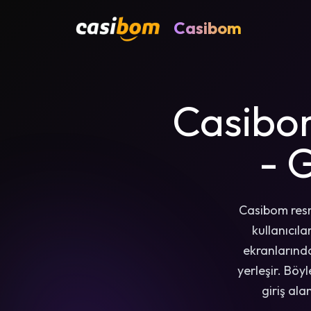
Casibom
Casibom
- G
Casibom resmi
kullanıcıl
ekranlarında
yerleşir. Böy
giriş ala