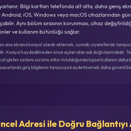
uyarlanır. Bilgi kartları telefonda alt alta, daha geniş e
ılar Android, iOS, Windows veya macOS cihazlarından günc
çabilir. Aynı bölüm sırasının korunması, cihaz değiştirildiğ
nler ve kullanım bütünlüğü sağlar.
nı ana ekrana kısayol olarak eklemek, sonraki ziyaretlerde tarayı
lir. Kısayol kaydedilmeden önce açılan alan adı doğrulanmalıdır. Tel
el işletim sistemi sürümü etkin tutulduğunda kişisel kullanım daha ko
isayarlarda giriş bilgilerini tarayıcıya kaydetmemek daha güvenli bir 
cel Adresi ile Doğru Bağlantıyı 