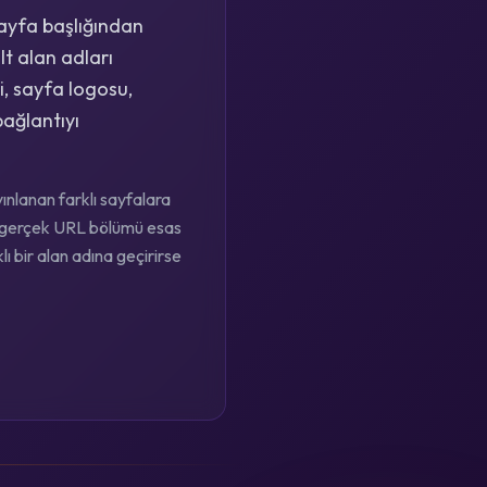
sayfa başlığından
lt alan adları
i, sayfa logosu,
bağlantıyı
nlanan farklı sayfalara
ın gerçek URL bölümü esas
lı bir alan adına geçirirse