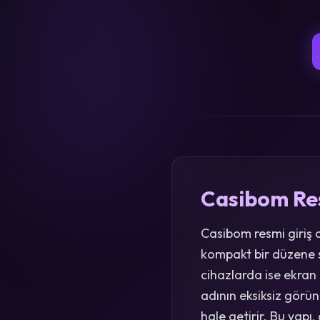
Casibom Resm
Casibom resmi giriş 
kompakt bir düzene sa
cihazlarda ise ekran
adının eksiksiz görü
hale getirir. Bu yap