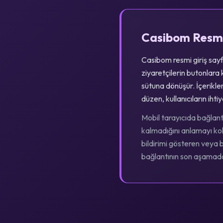
Casibom Resmi
Casibom resmi giriş sayf
ziyaretçilerin butonlara
sütuna dönüşür. İçerikler
düzen, kullanıcıların ih
Mobil tarayıcıda bağlant
kalmadığını anlamayı kola
bildirimi gösteren veya
bağlantının son aşamada