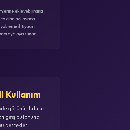
lerine ekleyebilirsiniz.
en alan adı ayrıca
yükleme ihtiyacını
ını ayrı ayrı sunar.
il Kullanım
nde görünür tutulur.
an giriş butonuna
mu destekler.