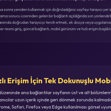
 sonra yeniden kullanmak için doğruladığınız sayfayı tarayıcı yer im
ama sonucu üzerinden gelen bir bağlantı açıldığında son yönlendiril
llanımda doğrudan tarayıcıyı tercih etmek, ek dosya veya uygulama 
r resmi giriş, güncel bağlantı, mobil görünüm ve hızlı erişim başlıklar
lı Erişim İçin Tek Dokunuşlu Mob
 düzeninde ana bağlantılar sayfanın üst ve alt bölümleri
anıcılar uzun içerik içinde geri dönmek zorunda kalmad
hrome, Safari, Firefox veya Edge kullanılması görsel uyu