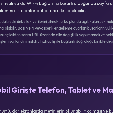
 sinyali ya da Wi-Fi bağlantısı kararlı olduğunda sayfa ö
kunmatik alanlar daha rahat kullanılabilir.
cıdaki eski önbellek verilerini silmek, arka planda açık kalan sekm
 olabilir. Bazı VPN veya içerik engelleme ayarları butonların yükle
ı açıldıktan sonra URL üzerinde elle değişiklik yapılmamalı ve b
şlem sonlandırılmalıdır. Hızlı açılış ile bağlantı doğruluğu birlikte değ
il Girişte Telefon, Tablet ve M
ümü, dar ekranlarda metinlerin okunabilir kalması ve b