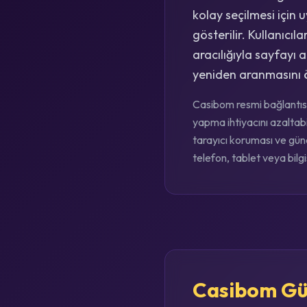
kolay seçilmesi için 
gösterilir. Kullanıc
aracılığıyla sayfayı a
yeniden aranmasını ö
Casibom resmi bağlantısı
yapma ihtiyacını azaltabi
tarayıcı koruması ve günc
telefon, tablet veya bilg
Casibom Gün