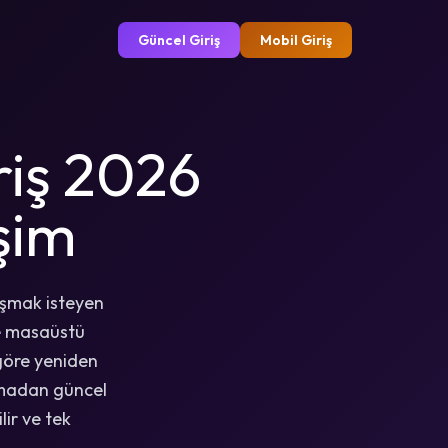
Güncel Giriş
Mobil Giriş
riş 2026
işim
aşmak isteyen
ve masaüstü
 göre yeniden
aşmadan güncel
lir ve tek