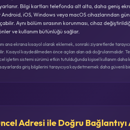
uyarlanır. Bilgi kartları telefonda alt alta, daha geniş e
ılar Android, iOS, Windows veya macOS cihazlarından günc
çabilir. Aynı bölüm sırasının korunması, cihaz değiştirildiğ
nler ve kullanım bütünlüğü sağlar.
nı ana ekrana kısayol olarak eklemek, sonraki ziyaretlerde tarayı
lir. Kısayol kaydedilmeden önce açılan alan adı doğrulanmalıdır. Tel
el işletim sistemi sürümü etkin tutulduğunda kişisel kullanım daha ko
isayarlarda giriş bilgilerini tarayıcıya kaydetmemek daha güvenli bir 
cel Adresi ile Doğru Bağlantıyı 