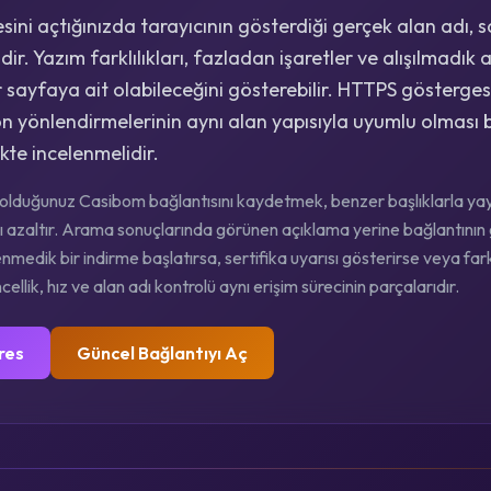
ini açtığınızda tarayıcının gösterdiği gerçek alan adı, 
ir. Yazım farklılıkları, fazladan işaretler ve alışılmadık a
 sayfaya ait olabileceğini gösterebilir. HTTPS gösterges
on yönlendirmelerinin aynı alan yapısıyla uyumlu olması 
ikte incelenmelidir.
lduğunuz Casibom bağlantısını kaydetmek, benzer başlıklarla yayı
ığını azaltır. Arama sonuçlarında görünen açıklama yerine bağlantın
enmedik bir indirme başlatırsa, sertifika uyarısı gösterirse veya fark
ellik, hız ve alan adı kontrolü aynı erişim sürecinin parçalarıdır.
res
Güncel Bağlantıyı Aç