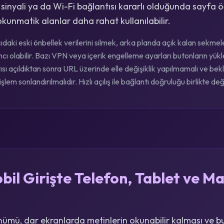
 sinyali ya da Wi-Fi bağlantısı kararlı olduğunda sayfa ö
kunmatik alanlar daha rahat kullanılabilir.
cıdaki eski önbellek verilerini silmek, arka planda açık kalan sekm
 olabilir. Bazı VPN veya içerik engelleme ayarları butonların yükle
ı açıldıktan sonra URL üzerinde elle değişiklik yapılmamalı ve b
şlem sonlandırılmalıdır. Hızlı açılış ile bağlantı doğruluğu birlikte değ
il Girişte Telefon, Tablet ve M
ümü, dar ekranlarda metinlerin okunabilir kalması ve b