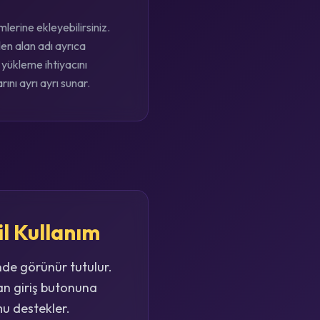
lerine ekleyebilirsiniz.
en alan adı ayrıca
yükleme ihtiyacını
ını ayrı ayrı sunar.
il Kullanım
nde görünür tutulur.
an giriş butonuna
mu destekler.