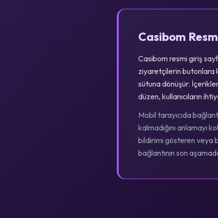
Casibom Resmi
Casibom resmi giriş sayf
ziyaretçilerin butonlara
sütuna dönüşür. İçerikler
düzen, kullanıcıların ih
Mobil tarayıcıda bağlant
kalmadığını anlamayı kola
bildirimi gösteren veya
bağlantının son aşamada