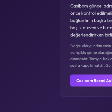
Casibom güncel adres
önce kontrol edilmelid
bağlantının başka bir
başlık düzeni ve but
değerlendirirken birl
Doğru olduğundan emin o
yanlışlıkla girme olasıl
alınmalıdır. Tarayıcı bekl
sayfa kapatılmalıdır. Günc
Casibom Resmi Ad