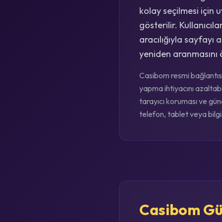
kolay seçilmesi için 
gösterilir. Kullanıc
aracılığıyla sayfayı a
yeniden aranmasını ö
Casibom resmi bağlantısı
yapma ihtiyacını azaltabi
tarayıcı koruması ve günc
telefon, tablet veya bilg
Casibom Gün