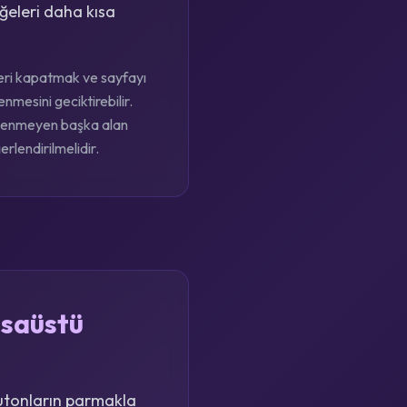
ğeleri daha kısa
eleri kapatmak ve sayfayı
nmesini geciktirebilir.
eklenmeyen başka alan
erlendirilmelidir.
asaüstü
utonların parmakla