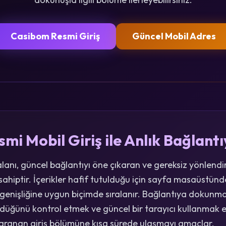
Casibom Resmi Giriş
Güncel Mobil Adres
i Mobil Giriş ile Anlık Bağlantı
alanı, güncel bağlantıyı öne çıkaran ve gereksiz yönlend
hiptir. İçerikler hafif tutulduğu için sayfa masaüstünde 
 genişliğine uygun biçimde sıralanır. Bağlantıya dokun
ndüğünü kontrol etmek ve güncel bir tarayıcı kullanmak e
ı, aranan giriş bölümüne kısa sürede ulaşmayı amaçlar.