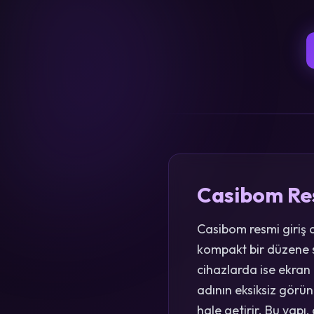
Casibom Resm
Casibom resmi giriş 
kompakt bir düzene sa
cihazlarda ise ekran
adının eksiksiz görü
hale getirir. Bu yap