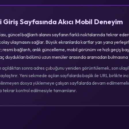
 Giriş Sayfasında Akıcı Mobil Deneyim
ası, güncel bağlantı alanını sayfanın farklı noktalarında tekrar ed
 kolay ulaşmasını sağlar. Büyük ekranlarda kartlar yan yana yerleşi
; resmi bağlantı, anlık güncelleme, mobil görünüm ve hızlı geçiş başlık
tiyaç duydukları bölümü uzun menüler arasında aramadan bulmasına 
ı açıldıktan sonra adres çubuğunu yeniden görüntülemek, son ulaşıla
ylaştırır. Yeni sekmede açılan sayfalarda başlık ile URL birlikte in
 bilinmeyen dosya yüklemeye çalışan sayfalarda devam edilmemelidir
 tekrar kontrol edilmesiyle tamamlanır.