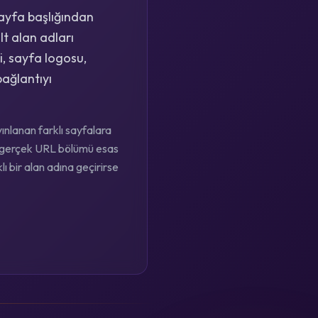
sayfa başlığından
lt alan adları
i, sayfa logosu,
bağlantıyı
nlanan farklı sayfalara
ın gerçek URL bölümü esas
lı bir alan adına geçirirse