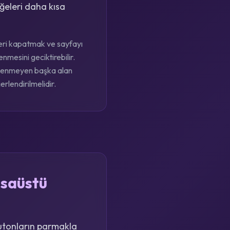
ğeleri daha kısa
eleri kapatmak ve sayfayı
nmesini geciktirebilir.
eklenmeyen başka alan
erlendirilmelidir.
asaüstü
utonların parmakla