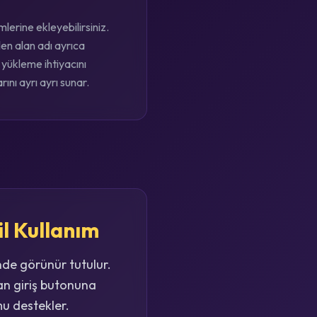
lerine ekleyebilirsiniz.
en alan adı ayrıca
yükleme ihtiyacını
ını ayrı ayrı sunar.
il Kullanım
nde görünür tutulur.
an giriş butonuna
mu destekler.