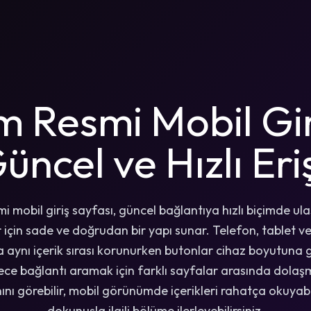
 Resmi Mobil Gi
üncel ve Hızlı Er
 mobil giriş sayfası, güncel bağlantıya hızlı biçimde ul
ar için sade ve doğrudan bir yapı sunar. Telefon, tablet 
 aynı içerik sırası korunurken butonlar cihaz boyutuna
lece bağlantı aramak için farklı sayfalar arasında dol
nını görebilir, mobil görünümde içerikleri rahatça okuyabi
dokunuşla ilgili bölüme ilerleyebilirsiniz.