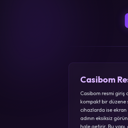
Casibom Resm
Casibom resmi giriş 
kompakt bir düzene sa
cihazlarda ise ekran
adının eksiksiz görü
hale getirir. Bu yap