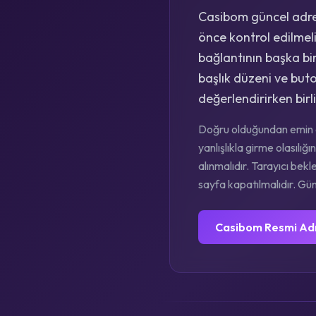
Casibom güncel adres
önce kontrol edilmelid
bağlantının başka bir
başlık düzeni ve but
değerlendirirken birl
Doğru olduğundan emin o
yanlışlıkla girme olasıl
alınmalıdır. Tarayıcı bekl
sayfa kapatılmalıdır. Günc
Casibom Resmi Ad