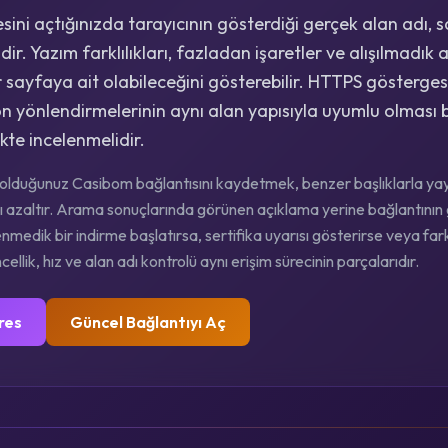
ini açtığınızda tarayıcının gösterdiği gerçek alan adı, 
ir. Yazım farklılıkları, fazladan işaretler ve alışılmadık a
 sayfaya ait olabileceğini gösterebilir. HTTPS gösterges
on yönlendirmelerinin aynı alan yapısıyla uyumlu olması 
ikte incelenmelidir.
lduğunuz Casibom bağlantısını kaydetmek, benzer başlıklarla yayı
ığını azaltır. Arama sonuçlarında görünen açıklama yerine bağlantın
enmedik bir indirme başlatırsa, sertifika uyarısı gösterirse veya fark
ellik, hız ve alan adı kontrolü aynı erişim sürecinin parçalarıdır.
res
Güncel Bağlantıyı Aç