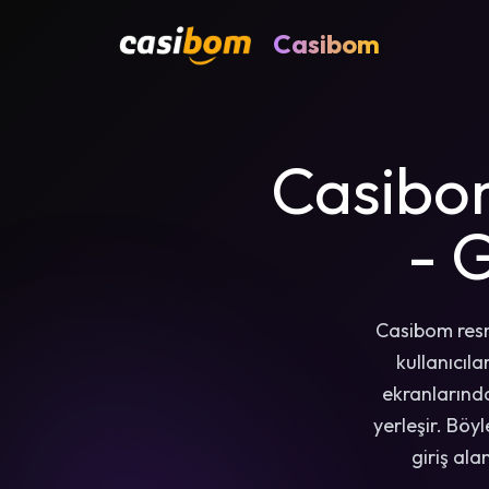
Casibom
Casibom
- G
Casibom resmi
kullanıcıl
ekranlarında
yerleşir. Böy
giriş ala