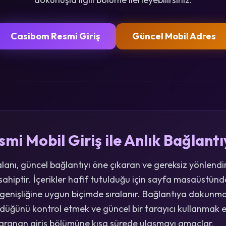
Casibom Resmi Giriş
Güncel Mobil Adres
i Mobil Giriş ile Anlık Bağlantı
alanı, güncel bağlantıyı öne çıkaran ve gereksiz yönlend
hiptir. İçerikler hafif tutulduğu için sayfa masaüstünde 
 genişliğine uygun biçimde sıralanır. Bağlantıya dokun
ndüğünü kontrol etmek ve güncel bir tarayıcı kullanmak e
ı, aranan giriş bölümüne kısa sürede ulaşmayı amaçlar.