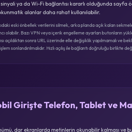
 sinyali ya da Wi-Fi bağlantısı kararlı olduğunda sayfa ö
kunmatik alanlar daha rahat kullanılabilir.
cıdaki eski önbellek verilerini silmek, arka planda açık kalan sekm
 olabilir. Bazı VPN veya içerik engelleme ayarları butonların yükle
ı açıldıktan sonra URL üzerinde elle değişiklik yapılmamalı ve b
şlem sonlandırılmalıdır. Hızlı açılış ile bağlantı doğruluğu birlikte değ
il Girişte Telefon, Tablet ve M
ümü, dar ekranlarda metinlerin okunabilir kalması ve b