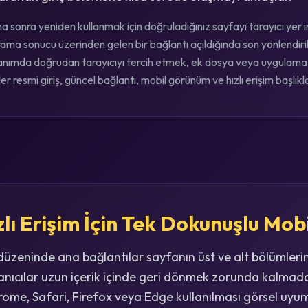
 sonra yeniden kullanmak için doğruladığınız sayfayı tarayıcı yer im
ama sonucu üzerinden gelen bir bağlantı açıldığında son yönlendiril
llanımda doğrudan tarayıcıyı tercih etmek, ek dosya veya uygulama 
r resmi giriş, güncel bağlantı, mobil görünüm ve hızlı erişim başlıklar
lı Erişim İçin Tek Dokunuşlu Mob
 düzeninde ana bağlantılar sayfanın üst ve alt bölümleri
anıcılar uzun içerik içinde geri dönmek zorunda kalmad
hrome, Safari, Firefox veya Edge kullanılması görsel uyu