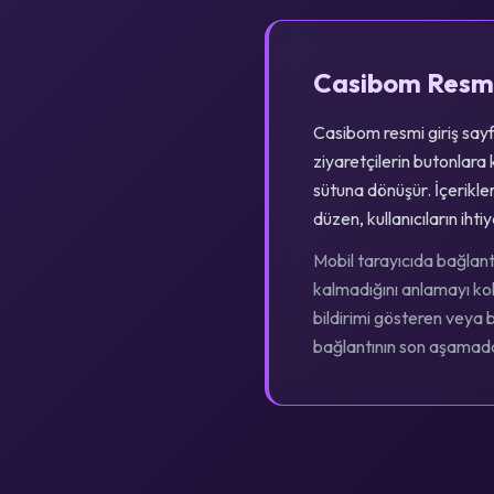
Casibom Resmi
Casibom resmi giriş sayf
ziyaretçilerin butonlara
sütuna dönüşür. İçerikler
düzen, kullanıcıların ih
Mobil tarayıcıda bağlant
kalmadığını anlamayı kola
bildirimi gösteren veya
bağlantının son aşamada