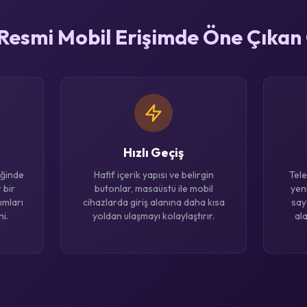
esmi Mobil Erişimde Öne Çıkan 
Hızlı Geçiş
iğinde
Hafif içerik yapısı ve belirgin
Tele
 bir
butonlar, masaüstü ile mobil
yen
ımları
cihazlarda giriş alanına daha kısa
say
i.
yoldan ulaşmayı kolaylaştırır.
al