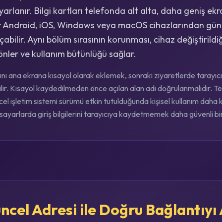
uyarlanır. Bilgi kartları telefonda alt alta, daha geniş e
ılar Android, iOS, Windows veya macOS cihazlarından günc
çabilir. Aynı bölüm sırasının korunması, cihaz değiştirildiğ
nler ve kullanım bütünlüğü sağlar.
nı ana ekrana kısayol olarak eklemek, sonraki ziyaretlerde tarayı
lir. Kısayol kaydedilmeden önce açılan alan adı doğrulanmalıdır. Tel
el işletim sistemi sürümü etkin tutulduğunda kişisel kullanım daha ko
isayarlarda giriş bilgilerini tarayıcıya kaydetmemek daha güvenli bir 
cel Adresi ile Doğru Bağlantıyı 