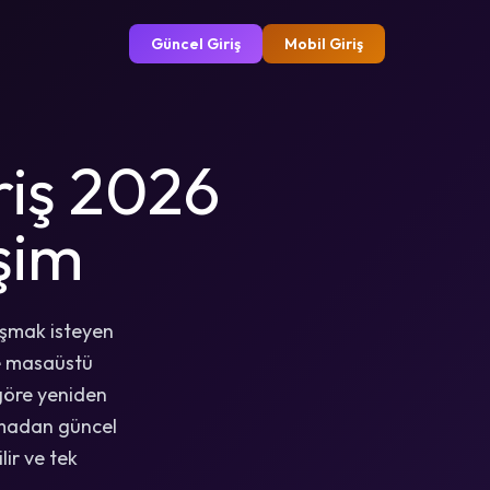
Güncel Giriş
Mobil Giriş
riş 2026
işim
aşmak isteyen
ve masaüstü
 göre yeniden
aşmadan güncel
lir ve tek