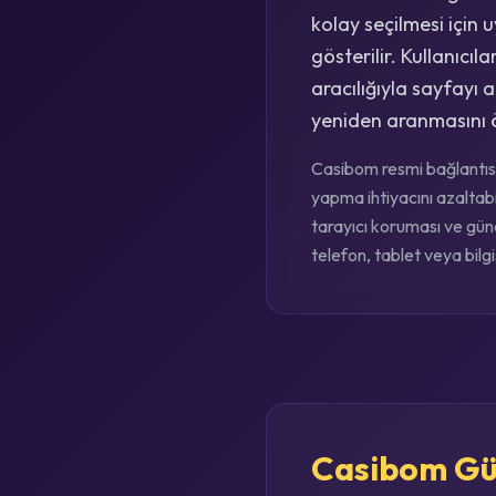
kolay seçilmesi için 
gösterilir. Kullanıc
aracılığıyla sayfayı a
yeniden aranmasını ö
Casibom resmi bağlantısı
yapma ihtiyacını azaltabi
tarayıcı koruması ve günc
telefon, tablet veya bilg
Casibom Gün